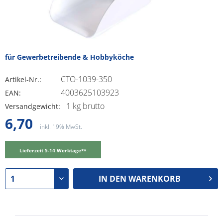
für Gewerbetreibende & Hobbyköche
CTO-1039-350
Artikel-Nr.:
4003625103923
EAN:
1 kg brutto
Versandgewicht:
6,70
inkl. 19% MwSt.
Lieferzeit 5-14 Werktage**
IN DEN
WARENKORB