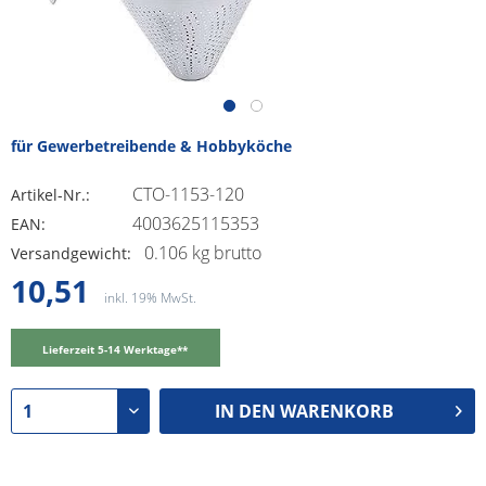
für Gewerbetreibende & Hobbyköche
CTO-1153-120
Artikel-Nr.:
4003625115353
EAN:
0.106 kg brutto
Versandgewicht:
10,51
inkl. 19% MwSt.
Lieferzeit 5-14 Werktage**
IN DEN
WARENKORB