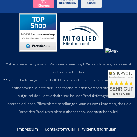
* Alle Preise inkl. gesetzl. Mehrwertsteuer zzgl.
Versandkosten
, wenn nicht
anders beschrieben
Kundenbewertungen
** gilt für Lieferungen innerhalb Deutschlands, Lieferzeiten für andere Länder
entnehmen Sie bitte der Schaltfläche mit den
Versandinformationen
SEHR GUT
4.93 / 5.00
Aufgrund der Lichtverhältnisse bei der Produktfotografie und
unterschiedlichen Bildschirmeinstellungen kann es dazu kommen, dass die
Farbe des Produktes nicht authentisch wiedergegeben wird.
Impressum
Kontaktformular
Widerrufsformular