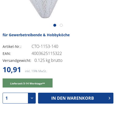
für Gewerbetreibende & Hobbyköche
CTO-1153-140
Artikel-Nr.:
4003625115322
EAN:
0.125 kg brutto
Versandgewicht:
10,91
inkl. 19% MwSt.
Lieferzeit 5-14 Werktage**
IN DEN
WARENKORB