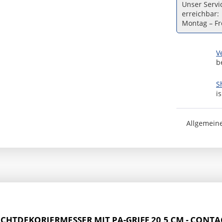
Unser Servic
erreichbar:
Montag – Fre
V
b
S
i
Allgemein
CHTDEKORIERMESSER MIT PA-GRIFF 20,5 CM - CONT