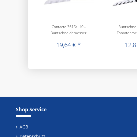
Contacto 3615/110 -
Buntschne
Buntschneidemesser
Tomatenmes
Grif
19,64 € *
12,8
Shop Service
AGB
Datenschutz