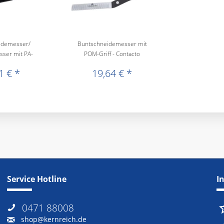
idemesser/
Buntschneidemesser mit
ser mit PA-
POM-Griff - Contacto
f...
1 € *
19,64 € *
Service Hotline
I
0471 88008
shop@kernreich.de