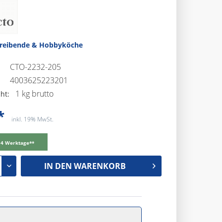
treibende & Hobbyköche
CTO-2232-205
4003625223201
1 kg brutto
ht:
*
inkl. 19% MwSt.
-14 Werktage**
IN DEN
WARENKORB