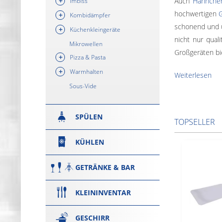
Auch
Hähnchen
Imbiss
hochwertigen
G
Kombidämpfer
schonend und 
Küchenkleingeräte
nicht nur qual
Mikrowellen
Großgeräten bi
Pizza & Pasta
Warmhalten
Weiterlesen
Sous-Vide
SPÜLEN
TOPSELLER
KÜHLEN
GETRÄNKE & BAR
KLEININVENTAR
GESCHIRR