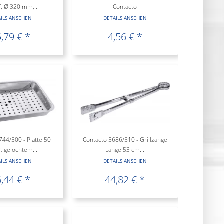
 Ø 320 mm,...
Contacto
AILS ANSEHEN
DETAILS ANSEHEN
,79 € *
4,56 € *
744/500 - Platte 50
Contacto 5686/510 - Grillzange
t gelochtem...
Länge 53 cm...
AILS ANSEHEN
DETAILS ANSEHEN
,44 € *
44,82 € *