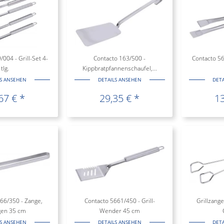
004 - Grill-Set 4-
Contacto 163/500 -
Contacto 56
tlg.
Kippbratpfannenschaufel,...
LS ANSEHEN
DETAILS ANSEHEN
DET
67 € *
29,35 € *
13
66/350 - Zange,
Contacto 5661/450 - Grill-
Grillzange
gen 35 cm
Wender 45 cm
LS ANSEHEN
DETAILS ANSEHEN
DET