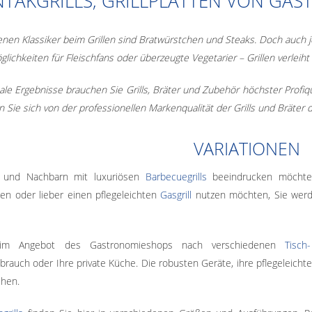
TAKGRILLS, GRILLPLATTEN VON GA
enen Klassiker beim Grillen sind Bratwürstchen und Steaks. Doch auch j
glichkeiten für Fleischfans oder überzeugte Vegetarier – Grillen verlei
ale Ergebnisse brauchen Sie Grills, Bräter und Zubehör höchster Profiq
 Sie sich von der professionellen Markenqualität der Grills und Bräter
VARIATIONEN
 und Nachbarn mit luxuriösen
Barbecuegrills
beeindrucken möchte
len oder lieber einen pflegeleichten
Gasgrill
nutzen möchten, Sie werde
 im Angebot des Gastronomieshops nach verschiedenen
Tisch
rauch oder Ihre private Küche. Die robusten Geräte, ihre pflegeleicht
hen.