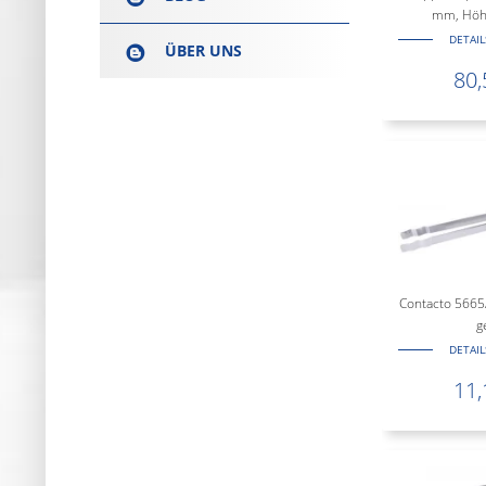
mm, Höh
DETAI
ÜBER UNS
80,
Contacto 5665
g
DETAI
11,