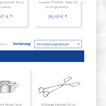
e Edelstahl 30 cm
Contacto 7744/500 - Platte 50
Contacto 5
 Contacto
cm mit gelochtem...
Grill
,41 € *
86,44 € *
10
Sortierung:
mit Deckel, Serie
Grillzange Edelstahl 26 cm -