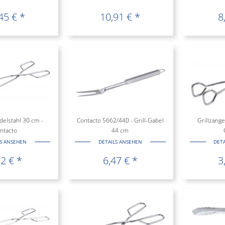
45 € *
10,91 € *
8
delstahl 30 cm -
Contacto 5662/440 - Grill-Gabel
Grillzange
ntacto
44 cm
LS ANSEHEN
DETAILS ANSEHEN
DET
12 € *
6,47 € *
3