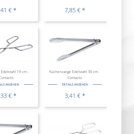
,41 € *
7,85 € *
 Edelstahl 19 cm -
Küchenzange Edelstahl 30 cm -
Contacto
Contacto
AILS ANSEHEN
DETAILS ANSEHEN
,33 € *
3,41 € *