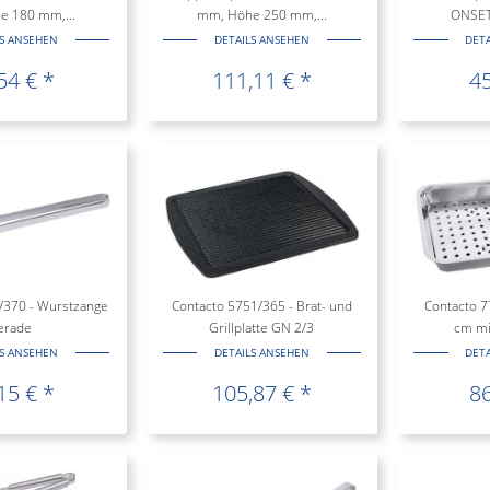
e 180 mm,...
mm, Höhe 250 mm,...
ONSET,
LS ANSEHEN
DETAILS ANSEHEN
DET
54 € *
111,11 € *
45
/370 - Wurstzange
Contacto 5751/365 - Brat- und
Contacto 7
erade
Grillplatte GN 2/3
cm mi
LS ANSEHEN
DETAILS ANSEHEN
DET
15 € *
105,87 € *
86