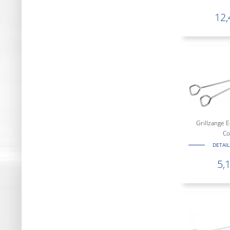
12,
Grillzange E
Co
DETAI
5,