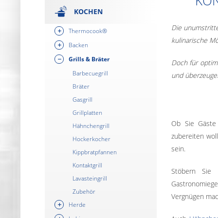
KON
KOCHEN
Die unumstritt
Thermocook®
kulinarische Mö
Backen
Grills & Bräter
Doch für optim
Barbecuegrill
und überzeugen
Bräter
Gasgrill
Grillplatten
Ob Sie Gäste
Hähnchengrill
zubereiten wol
Hockerkocher
sein.
Kippbratpfannen
Kontaktgrill
Stöbern Sie
Lavasteingrill
Gastronomiegeb
Zubehör
Vergnügen mac
Herde