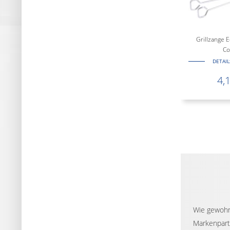
Grillzange E
Co
DETAI
4,
Wie gewohn
Markenpartn