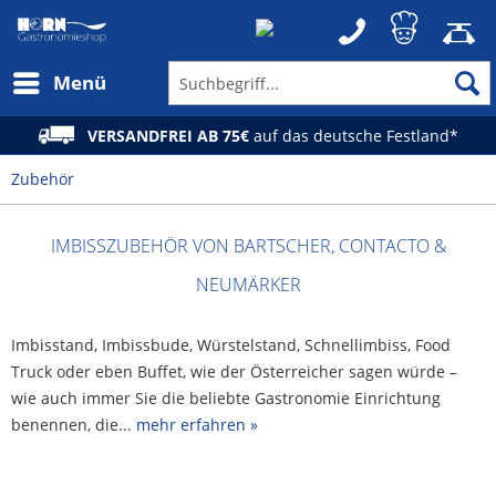
Menü
VERSANDFREI AB 75€
auf das deutsche Festland*
Zubehör
IMBISSZUBEHÖR VON BARTSCHER, CONTACTO &
NEUMÄRKER
Imbisstand, Imbissbude, Würstelstand, Schnellimbiss, Food
Truck oder eben Buffet, wie der Österreicher sagen würde –
wie auch immer Sie die beliebte Gastronomie Einrichtung
benennen, die...
mehr erfahren »