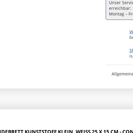
Unser Servic
erreichbar:
Montag – Fre
V
b
S
i
Allgemein
DEBRETT KUNSTSTOFF KLEIN, WEISS 25 X 15 CM - CON