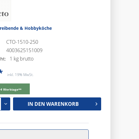
treibende & Hobbyköche
CTO-1510-250
4003625151009
1 kg brutto
ht:
*
inkl. 19% MwSt.
-14 Werktage**
IN DEN
WARENKORB