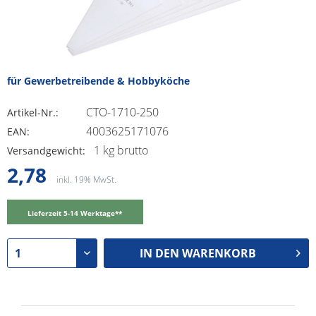
für Gewerbetreibende & Hobbyköche
CTO-1710-250
Artikel-Nr.:
4003625171076
EAN:
1 kg brutto
Versandgewicht:
2,78
inkl. 19% MwSt.
Lieferzeit 5-14 Werktage**
IN DEN
WARENKORB