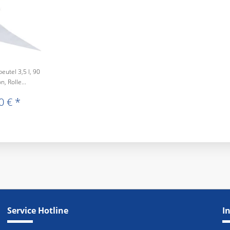
eutel 3,5 l, 90
, Rolle...
0 € *
Service Hotline
I