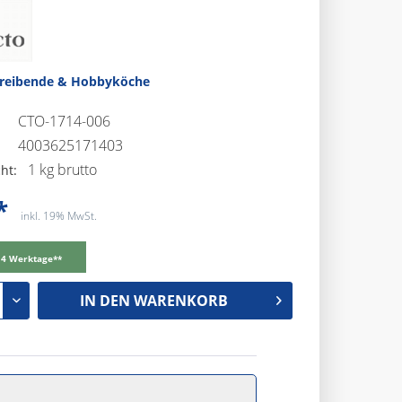
treibende & Hobbyköche
CTO-1714-006
4003625171403
1 kg brutto
ht:
*
inkl. 19% MwSt.
-14 Werktage**
IN DEN
WARENKORB