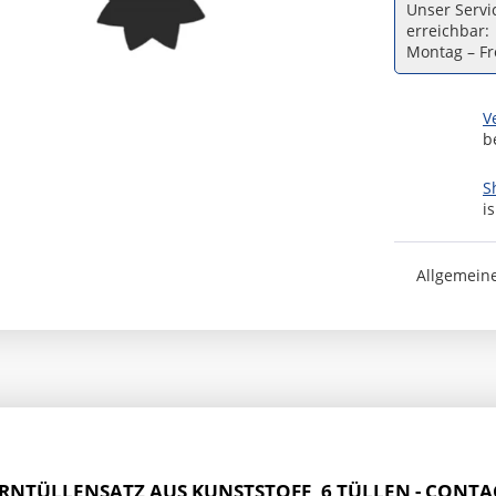
Unser Servic
erreichbar:
Montag – Fre
V
b
S
i
Allgemein
RNTÜLLENSATZ AUS KUNSTSTOFF, 6 TÜLLEN - CONT