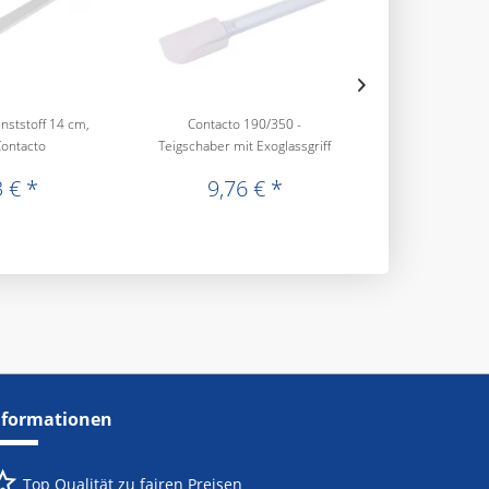
nststoff 14 cm,
Contacto 190/350 -
Teigschaber mi
Contacto
Teigschaber mit Exoglassgriff
- Con
 € *
9,76 € *
8,01
nformationen
Top Qualität zu fairen Preisen