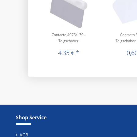
Contacto 4075/130 -
Contacto 
Teigschaber
Teigschaber
4,35 € *
0,60
Shop Service
AGB