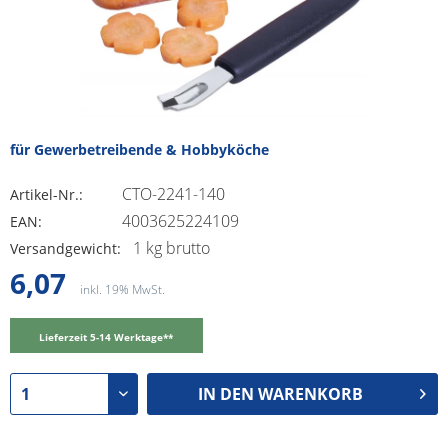
für Gewerbetreibende & Hobbyköche
CTO-2241-140
Artikel-Nr.:
4003625224109
EAN:
1 kg brutto
Versandgewicht:
6,07
inkl. 19% MwSt.
Lieferzeit 5-14 Werktage**
IN DEN
WARENKORB