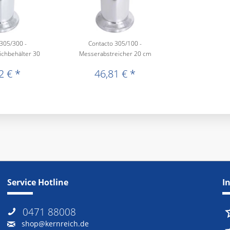
305/300 -
Contacto 305/100 -
chbehälter 30
Messerabstreicher 20 cm
m
2 € *
46,81 € *
Service Hotline
I
0471 88008
shop@kernreich.de