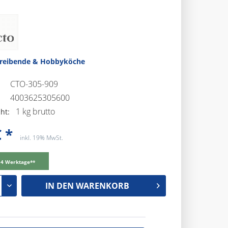
treibende & Hobbyköche
CTO-305-909
4003625305600
1 kg brutto
ht:
 *
inkl. 19% MwSt.
-14 Werktage**
IN DEN
WARENKORB