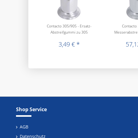
Contacto 305/905 - Ersatz-
Contacto 
Abstreifgummi zu 305
Messerabstrei
c
3,49 € *
57,1
Shop Service
AGB
Datenschutz