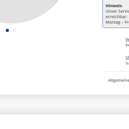
Hinweis:
Unser Servic
erreichbar:
Montag – Fre
V
b
S
i
Allgemein