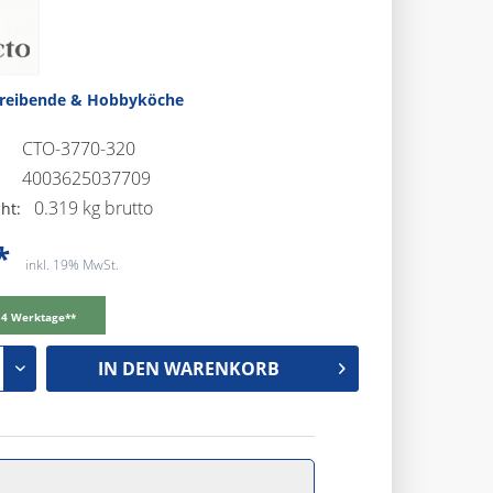
treibende & Hobbyköche
CTO-3770-320
4003625037709
0.319 kg brutto
ht:
*
inkl. 19% MwSt.
-14 Werktage**
IN DEN
WARENKORB