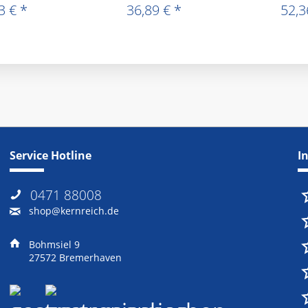
3 € *
36,89 € *
52,3
Service Hotline
I
0471 88008
shop@kernreich.de
Bohmsiel 9
27572 Bremerhaven