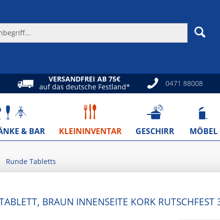
VERSANDFREI AB 75€
0471 88008
auf das deutsche Festland*
ÄNKE & BAR
KLEININVENTAR
GESCHIRR
MÖBEL
Runde Tabletts
TABLETT, BRAUN INNENSEITE KORK RUTSCHFEST 