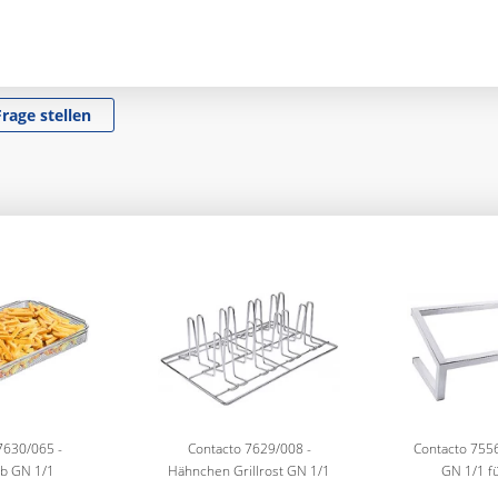
Frage stellen
7630/065 -
Contacto 7629/008 -
Contacto 7556
b GN 1/1
Hähnchen Grillrost GN 1/1
GN 1/1 für