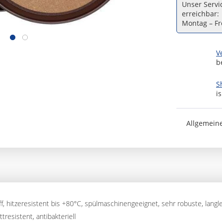
Unser Servic
erreichbar:
Montag – Fre
V
b
S
i
Allgemein
, hitzeresistent bis +80°C, spülmaschinengeeignet, sehr robuste, langle
resistent, antibakteriell