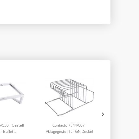
/530 - Gestell
Contacto 7544/007 -
Contacto 67
 Buffet...
Ablagegestell für GN Deckel
Salzmühle P