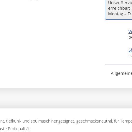
Unser Servic
erreichbar:
Montag – Fre
V
b
S
i
Allgemein
ent, tiefkühl- und spülmaschinengeeignet, geschmacksneutral, für Temp
ste Profiqualität