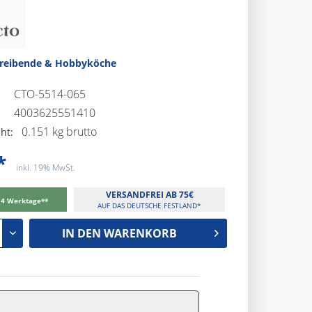
treibende & Hobbyköche
CTO-5514-065
4003625551410
0.151 kg brutto
ht:
*
inkl. 19% MwSt.
VERSANDFREI AB 75€
-14 Werktage**
AUF DAS DEUTSCHE FESTLAND*
IN DEN
WARENKORB