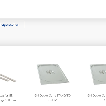
Frage stellen
eg für GN-
GN-Deckel Serie STANDARD,
GN-Deckel Se
änge 530 mm
GN 1/1
1