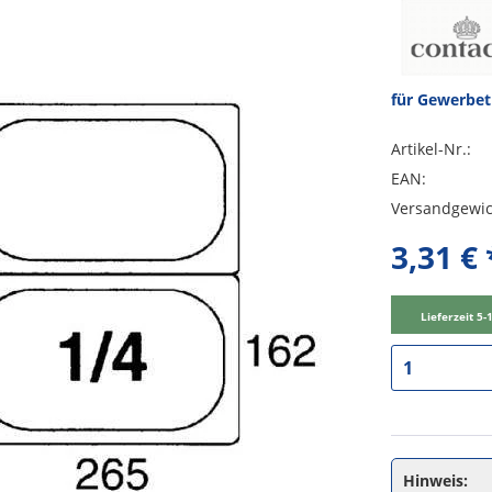
für Gewerbe
Artikel-Nr.:
EAN:
Versandgewic
3,31 € 
Lieferzeit 5
Hinweis: