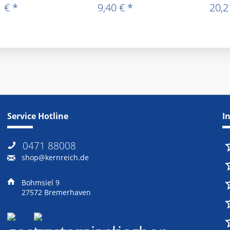
 € *
9,40 € *
20,2
Service Hotline
I
0471 88008
shop@kernreich.de
Bohmsiel 9
27572 Bremerhaven