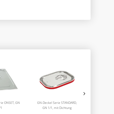
rie ONSET, GN
GN-Deckel Serie STANDARD,
Gastronormbe
/1
GN 1/1, mit Dichtung
STANDARD, G