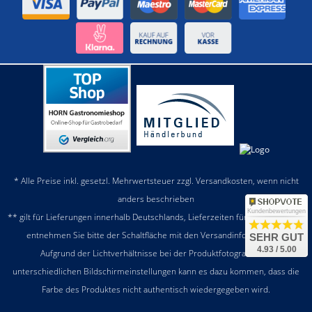
* Alle Preise inkl. gesetzl. Mehrwertsteuer zzgl.
Versandkosten
, wenn nicht
anders beschrieben
Kundenbewertungen
** gilt für Lieferungen innerhalb Deutschlands, Lieferzeiten für andere Länder
entnehmen Sie bitte der Schaltfläche mit den
Versandinformationen
SEHR GUT
4.93 / 5.00
Aufgrund der Lichtverhältnisse bei der Produktfotografie und
unterschiedlichen Bildschirmeinstellungen kann es dazu kommen, dass die
Farbe des Produktes nicht authentisch wiedergegeben wird.