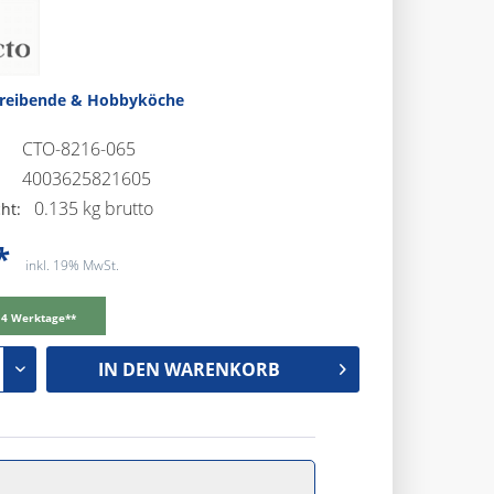
treibende & Hobbyköche
CTO-8216-065
4003625821605
0.135 kg brutto
ht:
*
inkl. 19% MwSt.
-14 Werktage**
IN DEN
WARENKORB