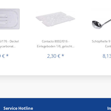
/176 - Deckel
Contacto 8002/016 -
Schöpfkelle 9 
ycarbonat...
Einlegeboden 1/6, gelocht...
Cont
 € *
2,30 € *
8,13
Service Hotline
I