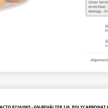
Unser Servic
erreichbar:
Montag – Fre
V
b
S
i
Allgemein
CTO 8216/065 - GN-BEHÄLTER 1/6, POLYCARBONAT 