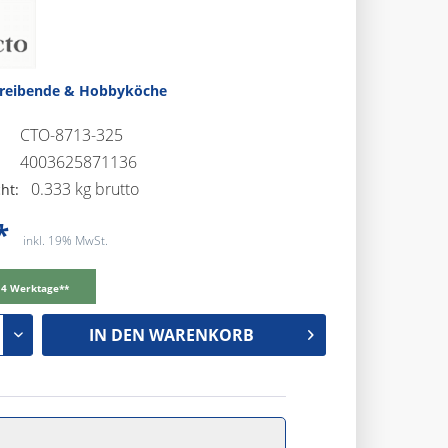
treibende & Hobbyköche
CTO-8713-325
4003625871136
0.333 kg brutto
ht:
*
inkl. 19% MwSt.
-14 Werktage**
IN DEN
WARENKORB