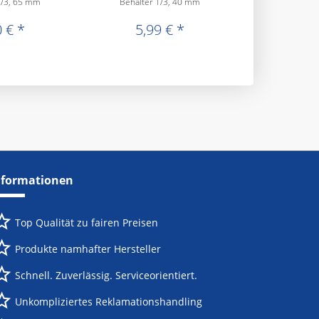
1/3, 65 mm
Behälter 1/3, 40 mm
Behälter 
 € *
5,99 € *
4,76
nformationen
Top Qualität zu fairen Preisen
Produkte namhafter Hersteller
Schnell. Zuverlässig. Serviceorientiert.
Unkompliziertes Reklamationshandling