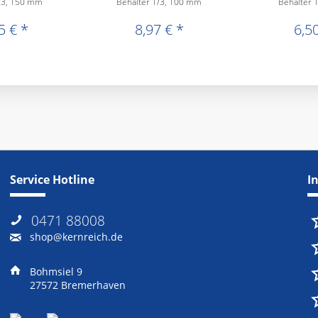
/3, 150 mm
Behälter 1/3, 100 mm
Behälter 
5 € *
8,97 € *
6,50
Service Hotline
I
0471 88008
shop@kernreich.de
Bohmsiel 9
27572 Bremerhaven