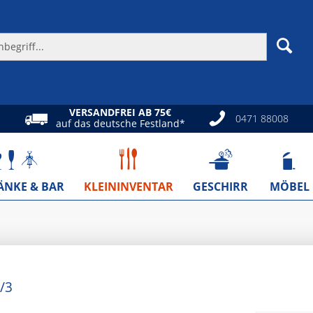
VERSANDFREI AB 75€
0471 88008
auf das deutsche Festland*
ÄNKE & BAR
KLEININVENTAR
GESCHIRR
MÖBEL
/3