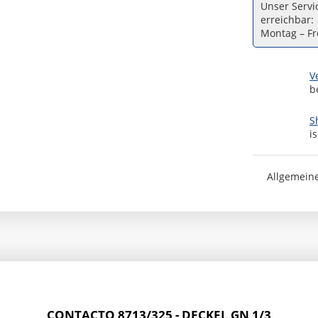
Unser Servic
erreichbar:
Montag – Fre
V
b
S
i
Allgemein
CONTACTO 8713/325 - DECKEL GN 1/3