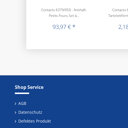
Contacto 6379/050 - Antihaft-
Contacto 
Petits-Fours-Set à...
Tartelettför
93,97 € *
2,18
Shop Service
AGB
Datenschutz
Defektes Produkt