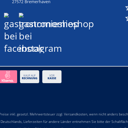
27572 Bremerhaven
 Preise inkl. gesetzl. Mehrwertsteuer zzgl.
Versandkosten
, wenn nicht anders besc
b Deutschlands, Lieferzeiten für andere Länder entnehmen Sie bitte der Schaltfläc