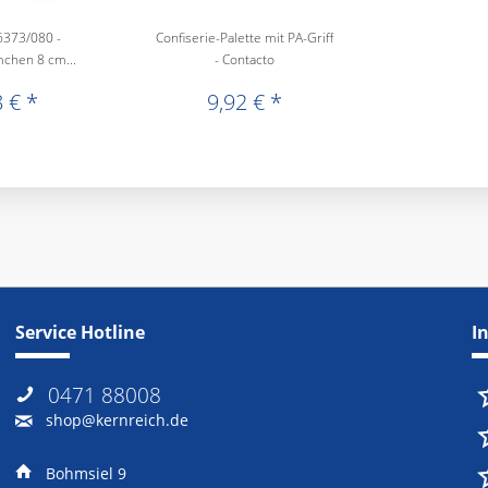
6373/080 -
Confiserie-Palette mit PA-Griff
mchen 8 cm...
- Contacto
 € *
9,92 € *
Service Hotline
I
0471 88008
shop@kernreich.de
Bohmsiel 9