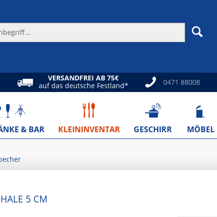
VERSANDFREI AB 75€
0471 88008
auf das deutsche Festland*
ÄNKE & BAR
KLEININVENTAR
GESCHIRR
MÖBEL
becher
CHALE 5 CM