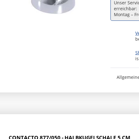
Unser Servic
erreichbar:
Montag – Fre
V
b
S
i
Allgemein
CONTACTO 877/050 - HALBKUGELSCHALE 5 CM