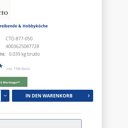
treibende & Hobbyköche
CTO-877-050
4003625087728
0.039 kg brutto
ht:
*
inkl. 19% MwSt.
-14 Werktage**
IN DEN
WARENKORB