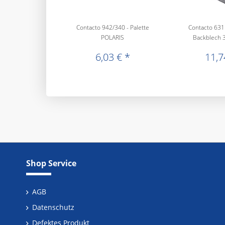
Contacto 942/340 - Palette
Contacto 631
POLARIS
Backblech 3
6,03 € *
11,7
Shop Service
AGB
Datenschutz
Defektes Produkt