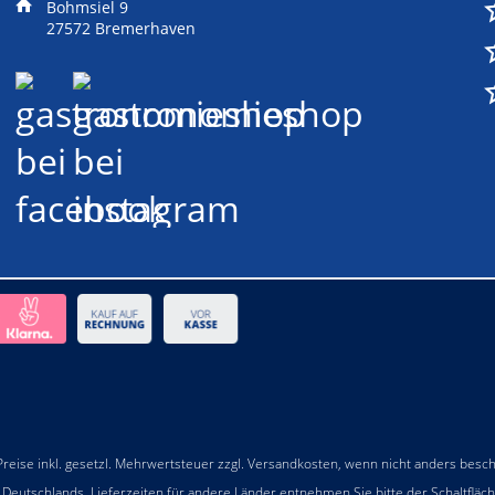
Bohmsiel 9
27572 Bremerhaven
 Preise inkl. gesetzl. Mehrwertsteuer zzgl.
Versandkosten
, wenn nicht anders besc
b Deutschlands, Lieferzeiten für andere Länder entnehmen Sie bitte der Schaltfläc