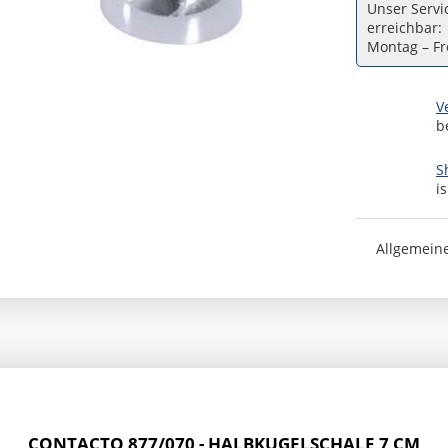
Unser Servic
erreichbar:
Montag – Fre
V
b
S
i
Allgemein
CONTACTO 877/070 - HALBKUGELSCHALE 7 CM