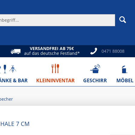
VERSANDFREI AB 75€
0471 88008
auf das deutsche Festland*
ÄNKE & BAR
KLEININVENTAR
GESCHIRR
MÖBEL
becher
CHALE 7 CM