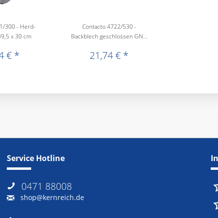
1/300 - Herd-
Contacto 4722/530 -
9,5 x 30 cm
Backblech geschlossen GN...
4 € *
21,74 € *
Service Hotline
I
0471 88008
shop@kernreich.de