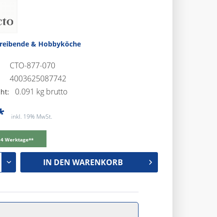
treibende & Hobbyköche
CTO-877-070
4003625087742
0.091 kg brutto
ht:
*
inkl. 19% MwSt.
-14 Werktage**
IN DEN
WARENKORB