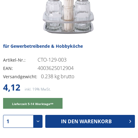
für Gewerbetreibende & Hobbyköche
CTO-129-003
Artikel-Nr.:
4003625012904
EAN:
0.238 kg brutto
Versandgewicht:
4,12
inkl. 19% MwSt.
Lieferzeit 5-14 Werktage**
IN DEN
WARENKORB