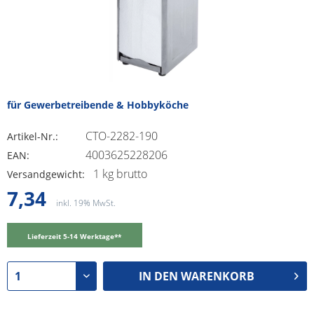
für Gewerbetreibende & Hobbyköche
CTO-2282-190
Artikel-Nr.:
4003625228206
EAN:
1 kg brutto
Versandgewicht:
7,34
inkl. 19% MwSt.
Lieferzeit 5-14 Werktage**
IN DEN
WARENKORB