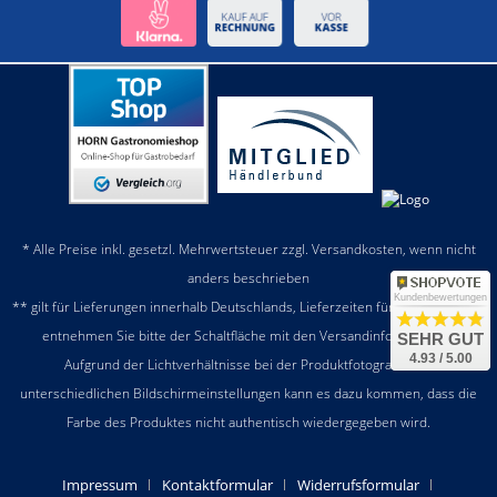
* Alle Preise inkl. gesetzl. Mehrwertsteuer zzgl.
Versandkosten
, wenn nicht
anders beschrieben
Kundenbewertungen
** gilt für Lieferungen innerhalb Deutschlands, Lieferzeiten für andere Länder
entnehmen Sie bitte der Schaltfläche mit den
Versandinformationen
SEHR GUT
4.93 / 5.00
Aufgrund der Lichtverhältnisse bei der Produktfotografie und
unterschiedlichen Bildschirmeinstellungen kann es dazu kommen, dass die
Farbe des Produktes nicht authentisch wiedergegeben wird.
Impressum
Kontaktformular
Widerrufsformular