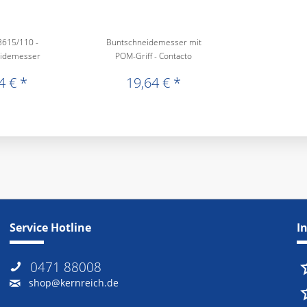
3615/110 -
Buntschneidemesser mit
idemesser
POM-Griff - Contacto
4 € *
19,64 € *
Service Hotline
I
0471 88008
shop@kernreich.de