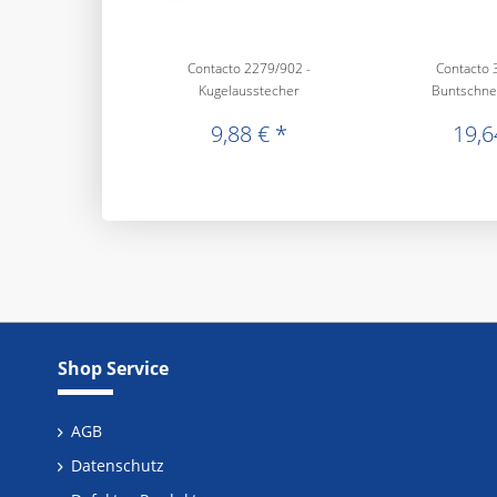
Contacto 2279/902 -
Contacto 
Kugelausstecher
Buntschne
9,88 € *
19,6
Shop Service
AGB
Datenschutz