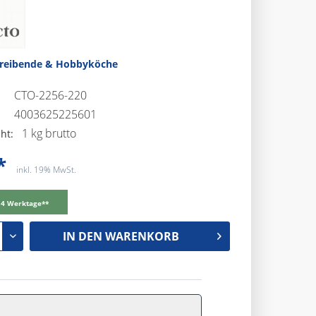
treibende & Hobbyköche
CTO-2256-220
4003625225601
1 kg brutto
ht:
*
inkl. 19% MwSt.
-14 Werktage**
IN DEN
WARENKORB