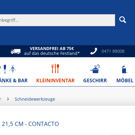
VERSANDFREI AB 75€
0471 88008
auf das deutsche Festland*
ÄNKE & BAR
KLEININVENTAR
GESCHIRR
MÖBEL
r
Schneidewerkzeuge
 21,5 CM - CONTACTO