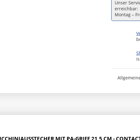
Unser Servic
erreichbar:
Montag – Fre
V
b
S
i
Allgemein
UCCHINIAUSSTECHER MIT PA-GRIFF 21,5 CM - CONTAC