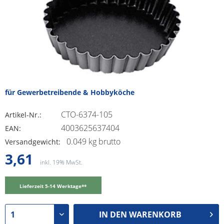
für Gewerbetreibende & Hobbyköche
CTO-6374-105
Artikel-Nr.:
4003625637404
EAN:
0.049 kg brutto
Versandgewicht:
3,61
inkl. 19% MwSt.
Lieferzeit 5-14 Werktage**
IN DEN
WARENKORB