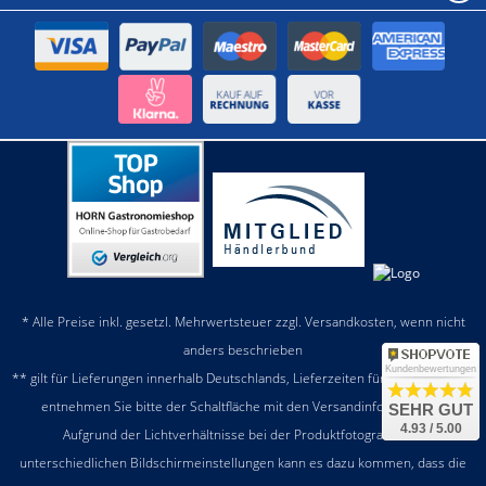
* Alle Preise inkl. gesetzl. Mehrwertsteuer zzgl.
Versandkosten
, wenn nicht
anders beschrieben
Kundenbewertungen
** gilt für Lieferungen innerhalb Deutschlands, Lieferzeiten für andere Länder
entnehmen Sie bitte der Schaltfläche mit den
Versandinformationen
SEHR GUT
4.93 / 5.00
Aufgrund der Lichtverhältnisse bei der Produktfotografie und
unterschiedlichen Bildschirmeinstellungen kann es dazu kommen, dass die