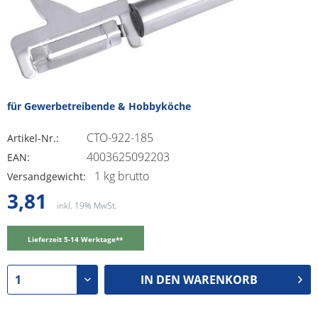
für Gewerbetreibende & Hobbyköche
CTO-922-185
Artikel-Nr.:
4003625092203
EAN:
1 kg brutto
Versandgewicht:
3,81
inkl. 19% MwSt.
Lieferzeit 5-14 Werktage**
IN DEN
WARENKORB