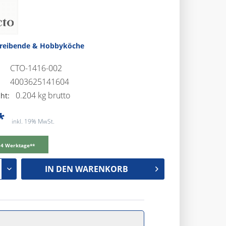
treibende & Hobbyköche
CTO-1416-002
4003625141604
0.204 kg brutto
ht:
*
inkl. 19% MwSt.
-14 Werktage**
IN DEN
WARENKORB