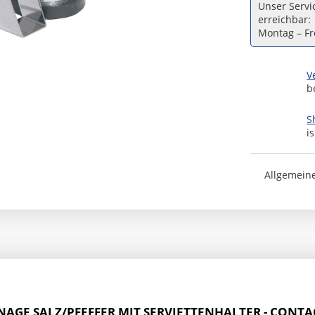
Unser Servic
erreichbar:
Montag – Fre
V
b
S
i
Allgemein
AGE SALZ/PFEFFER MIT SERVIETTENHALTER - CONT