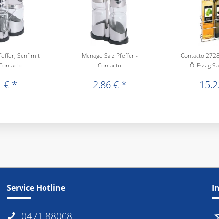
effer, Senf mit
Menage Salz Pfeffer -
Contacto 2728
 Contacto
Contacto
Öl Essig S
 € *
2,86 € *
15,2
Service Hotline
I
0471 88008