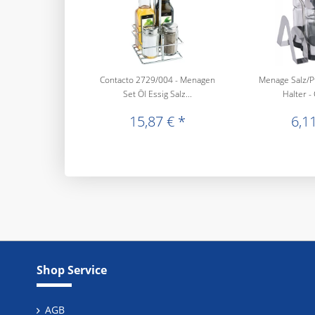
Contacto 2729/004 - Menagen
Menage Salz/Pf
Set Öl Essig Salz...
Halter -
15,87 € *
6,11
Shop Service
AGB