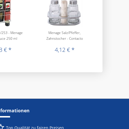
/253 - Menage
Menage Salz/Pfeffer,
auce 250 ml
Zahnstocher - Contacto
3 € *
4,12 € *
nformationen
Top Qualität zu fairen Preisen