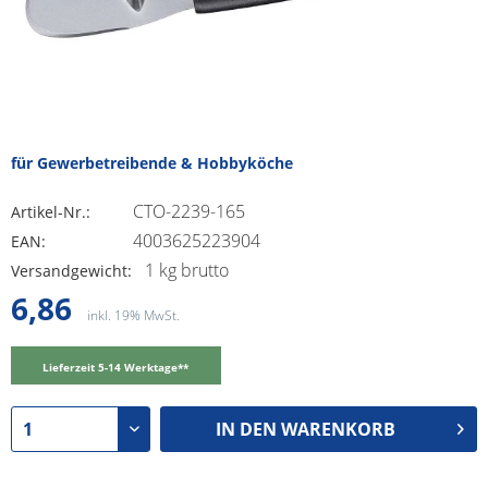
für Gewerbetreibende & Hobbyköche
CTO-2239-165
Artikel-Nr.:
4003625223904
EAN:
1 kg brutto
Versandgewicht:
6,86
inkl. 19% MwSt.
Lieferzeit 5-14 Werktage**
IN DEN
WARENKORB