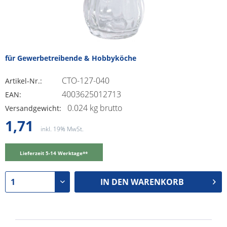
für Gewerbetreibende & Hobbyköche
CTO-127-040
Artikel-Nr.:
4003625012713
EAN:
0.024 kg brutto
Versandgewicht:
1,71
inkl. 19% MwSt.
Lieferzeit 5-14 Werktage**
IN DEN
WARENKORB